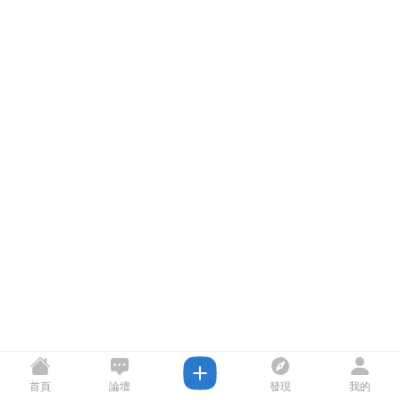
首頁
論壇
發現
我的