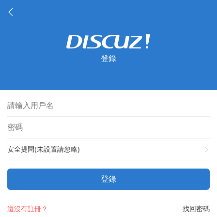
登錄
安全提問(未設置請忽略)
登錄
還沒有註冊？
找回密碼