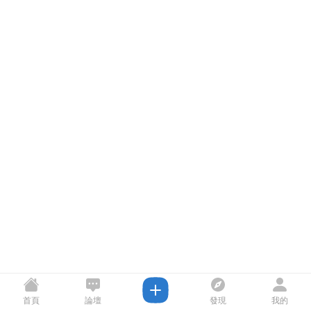
首頁
論壇
發現
我的