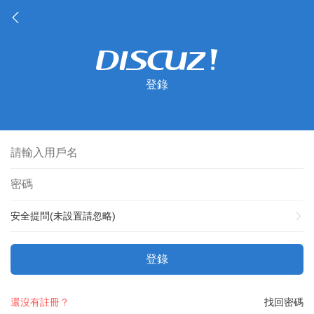
登錄
安全提問(未設置請忽略)
登錄
還沒有註冊？
找回密碼