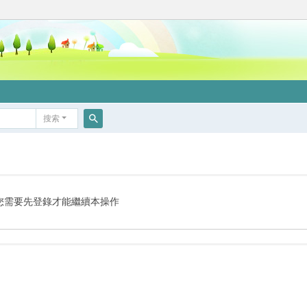
搜索
搜
索
您需要先登錄才能繼續本操作