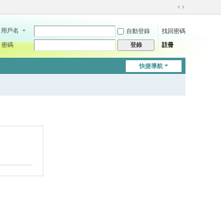
切
換
用戶名
自動登錄
找回密碼
到
寬
密碼
註冊
登錄
版
快捷導航