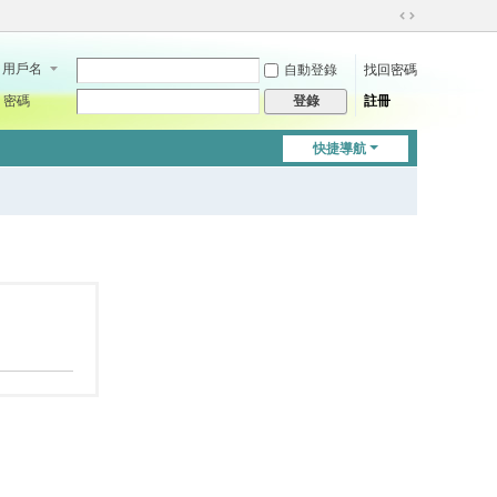
切
換
用戶名
自動登錄
找回密碼
到
寬
密碼
註冊
登錄
版
快捷導航