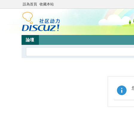
設為首頁
收藏本站
論壇