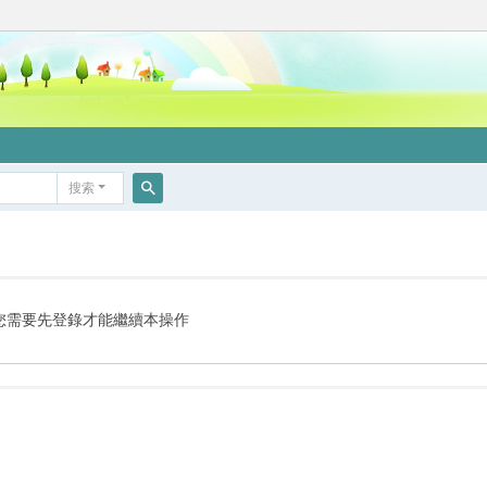
搜索
搜
索
您需要先登錄才能繼續本操作