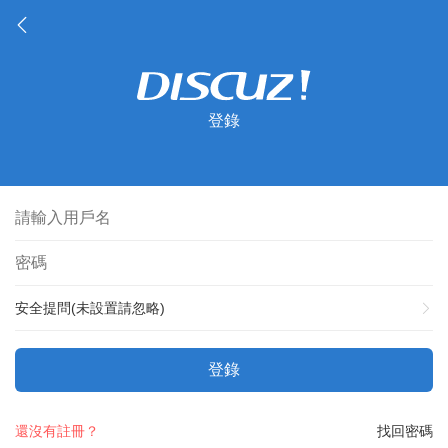
登錄
安全提問(未設置請忽略)
登錄
還沒有註冊？
找回密碼