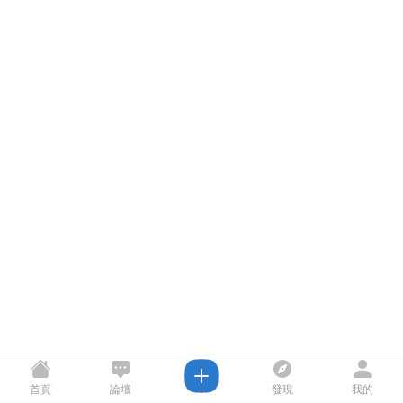
首頁
論壇
發現
我的