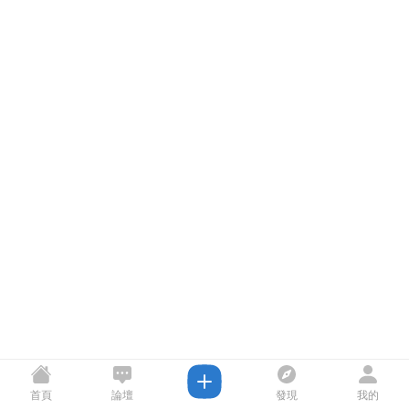
首頁
論壇
發現
我的