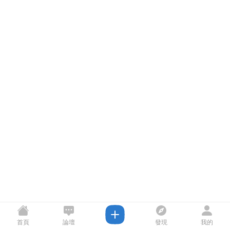
首頁
論壇
發現
我的