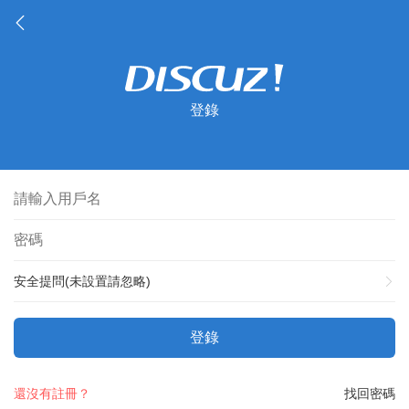
登錄
安全提問(未設置請忽略)
登錄
還沒有註冊？
找回密碼