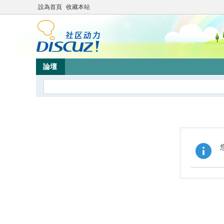
設為首頁
收藏本站
論壇