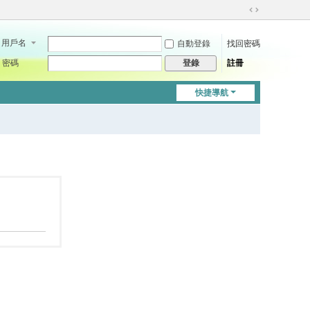
切
換
用戶名
自動登錄
找回密碼
到
寬
密碼
註冊
登錄
版
快捷導航