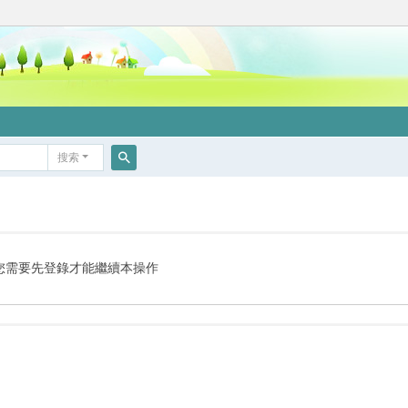
搜索
搜
索
您需要先登錄才能繼續本操作