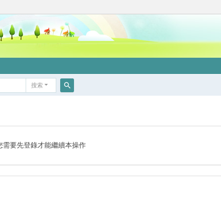
搜索
搜
索
您需要先登錄才能繼續本操作