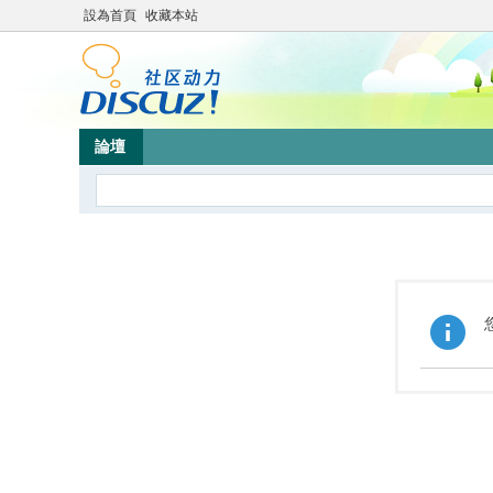
設為首頁
收藏本站
論壇