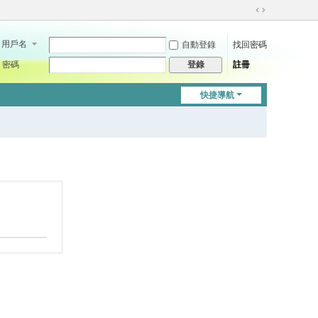
切
換
用戶名
自動登錄
找回密碼
到
寬
密碼
註冊
登錄
版
快捷導航