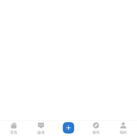
首頁
論壇
發現
我的