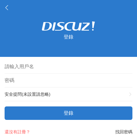
登錄
安全提問(未設置請忽略)
登錄
還沒有註冊？
找回密碼