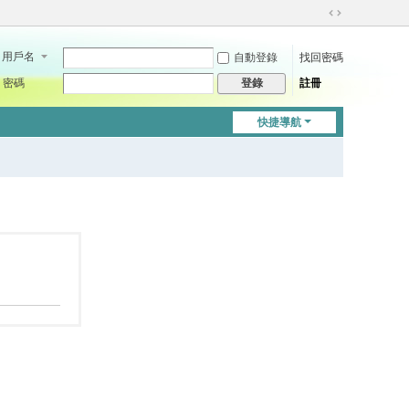
切
換
用戶名
自動登錄
找回密碼
到
寬
密碼
註冊
登錄
版
快捷導航