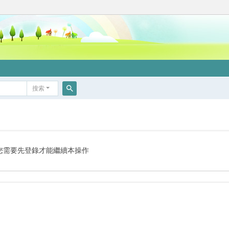
搜索
搜
索
您需要先登錄才能繼續本操作