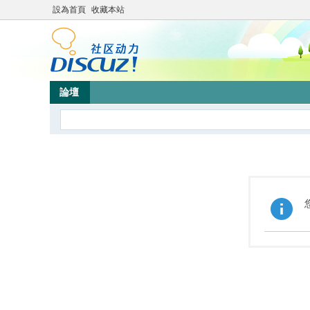
設為首頁
收藏本站
論壇