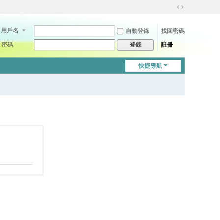
切
換
用戶名
自動登錄
找回密碼
到
寬
密碼
註冊
登錄
版
快捷導航