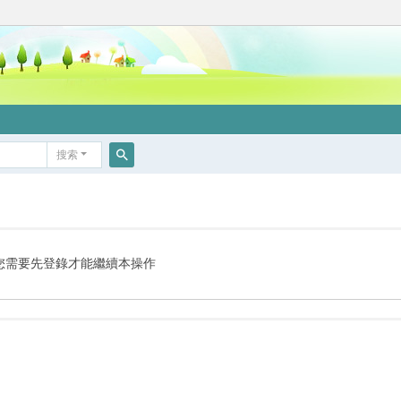
搜索
搜
索
您需要先登錄才能繼續本操作