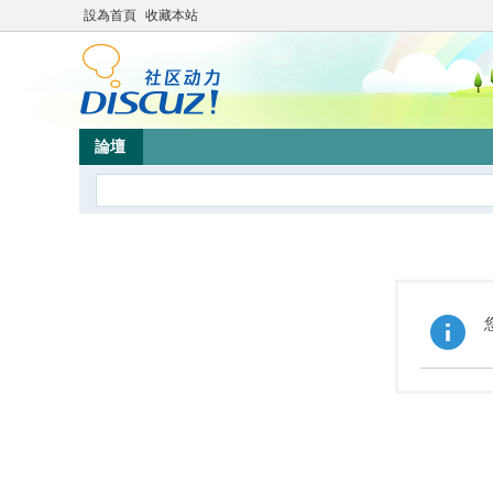
設為首頁
收藏本站
論壇