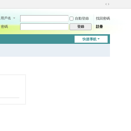
切
換
用戶名
自動登錄
找回密碼
到
寬
密碼
註冊
登錄
版
快捷導航