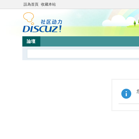
設為首頁
收藏本站
論壇