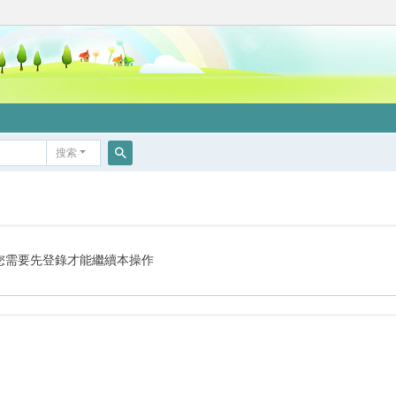
搜索
搜
索
您需要先登錄才能繼續本操作