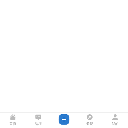
首頁
論壇
發現
我的