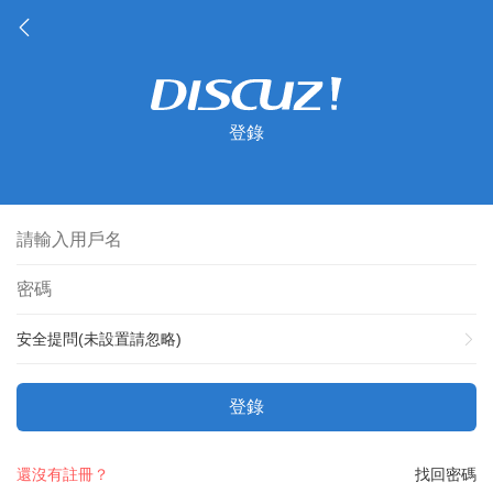
登錄
安全提問(未設置請忽略)
登錄
還沒有註冊？
找回密碼