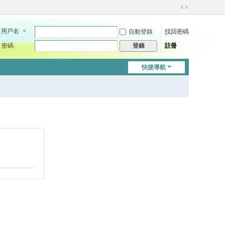
切
換
用戶名
自動登錄
找回密碼
到
寬
密碼
註冊
登錄
版
快捷導航