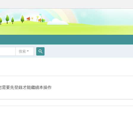
搜索
搜
索
您需要先登錄才能繼續本操作