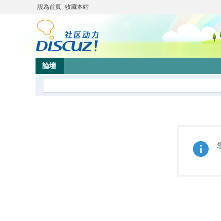
設為首頁
收藏本站
論壇