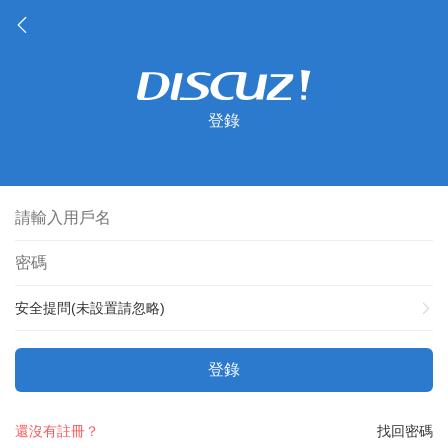
登錄
安全提問(未設置請忽略)
登錄
還沒有註冊？
找回密碼