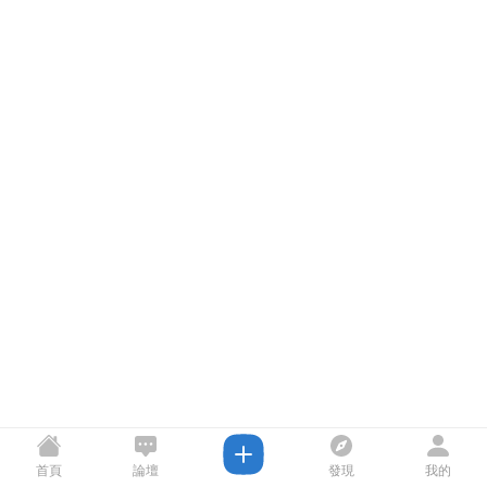
首頁
論壇
發現
我的