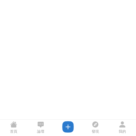
首頁
論壇
發現
我的