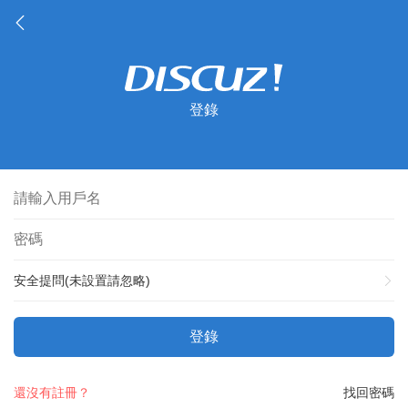
登錄
安全提問(未設置請忽略)
登錄
還沒有註冊？
找回密碼