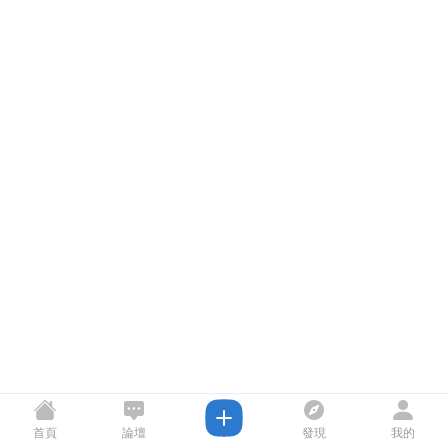
首頁
論壇
發現
我的