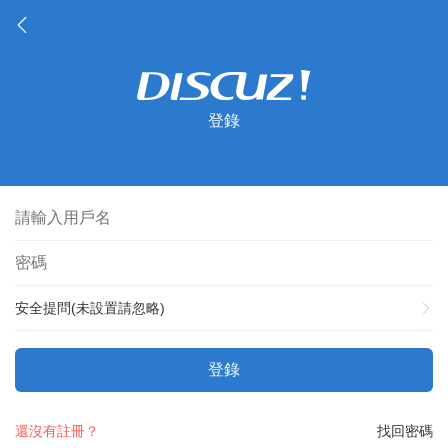
登錄
安全提問(未設置請忽略)
登錄
還沒有註冊？
找回密碼