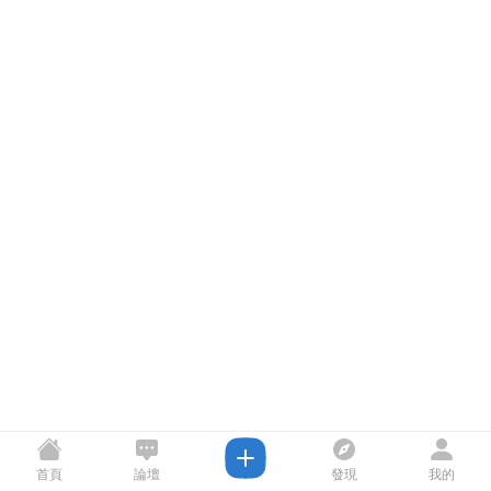
首頁
論壇
發現
我的