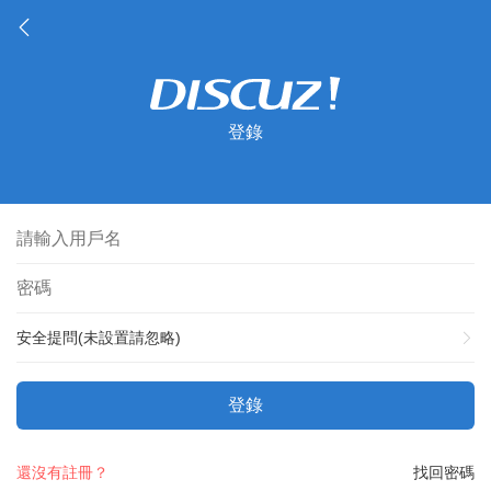
登錄
安全提問(未設置請忽略)
登錄
還沒有註冊？
找回密碼