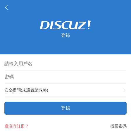
登錄
安全提問(未設置請忽略)
登錄
還沒有註冊？
找回密碼