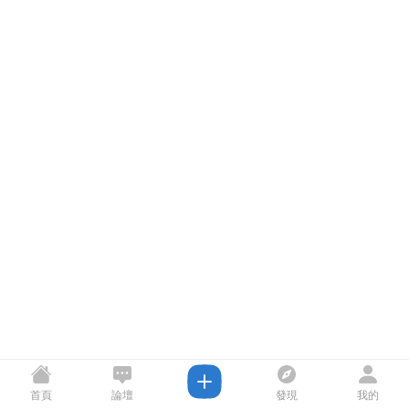
首頁
論壇
發現
我的