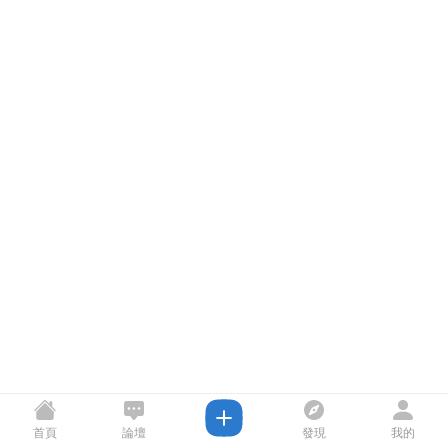
首頁
論壇
發現
我的