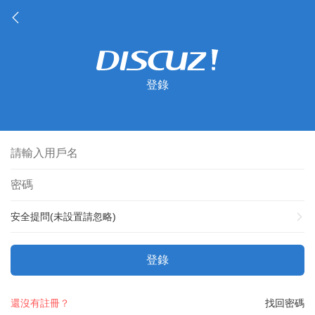
登錄
安全提問(未設置請忽略)
登錄
還沒有註冊？
找回密碼