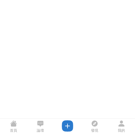
首頁
論壇
發現
我的