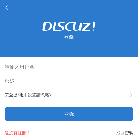
登錄
安全提問(未設置請忽略)
登錄
還沒有註冊？
找回密碼