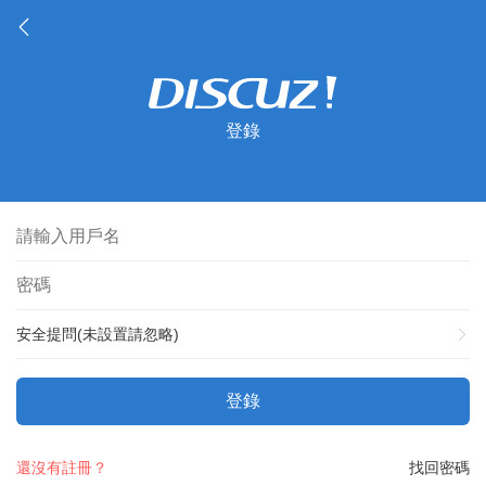
登錄
安全提問(未設置請忽略)
登錄
還沒有註冊？
找回密碼