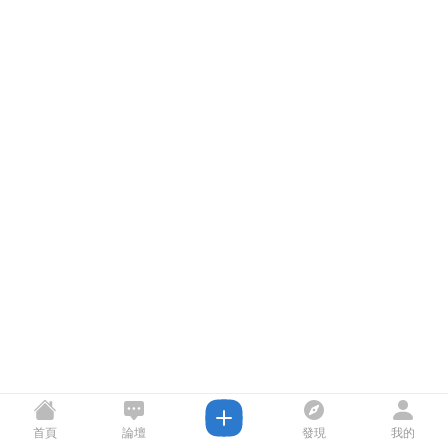
首頁
論壇
發現
我的