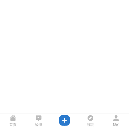
首頁
論壇
發現
我的