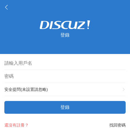
登錄
安全提問(未設置請忽略)
登錄
還沒有註冊？
找回密碼