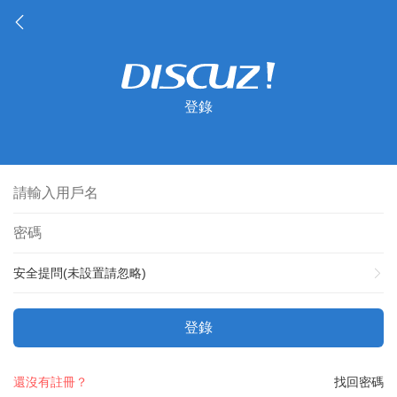
登錄
安全提問(未設置請忽略)
登錄
還沒有註冊？
找回密碼