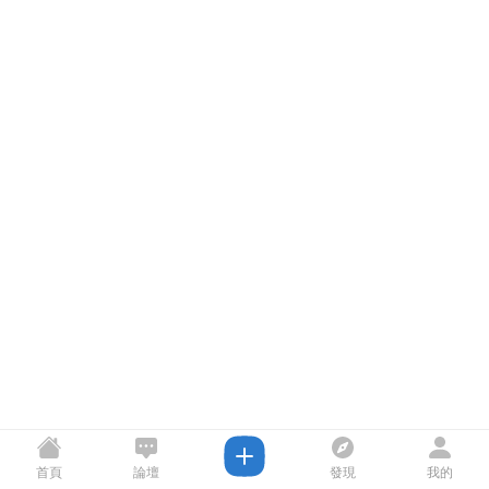
首頁
論壇
發現
我的