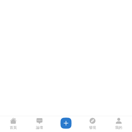
首頁
論壇
發現
我的