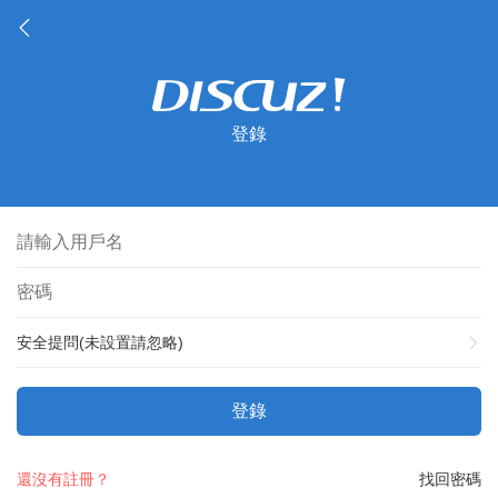
登錄
安全提問(未設置請忽略)
登錄
還沒有註冊？
找回密碼