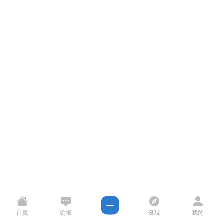
首頁
論壇
發現
我的