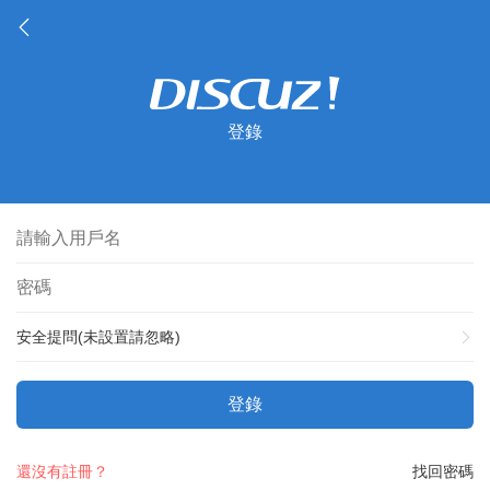
登錄
安全提問(未設置請忽略)
登錄
還沒有註冊？
找回密碼