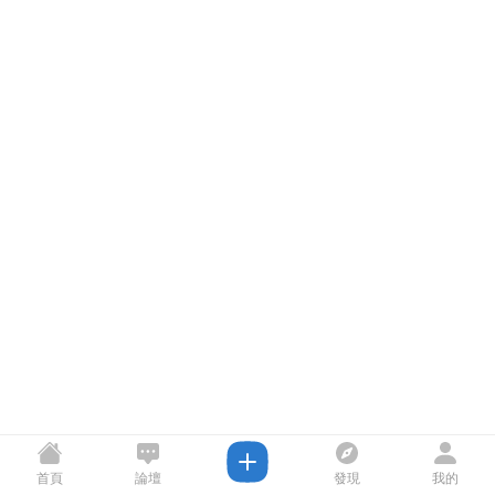
首頁
論壇
發現
我的