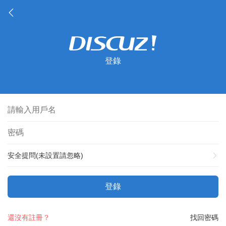
登錄
安全提問(未設置請忽略)
登錄
還沒有註冊？
找回密碼