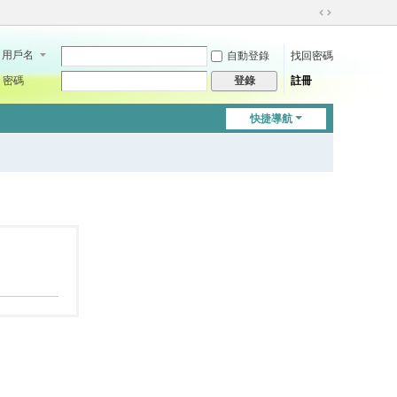
切
換
用戶名
自動登錄
找回密碼
到
寬
密碼
註冊
登錄
版
快捷導航