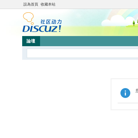
設為首頁
收藏本站
論壇