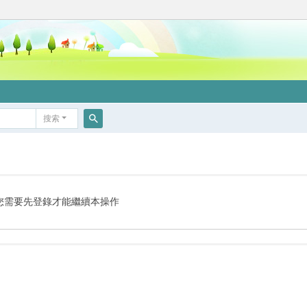
搜索
搜
索
您需要先登錄才能繼續本操作