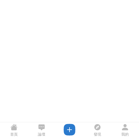
首頁
論壇
發現
我的