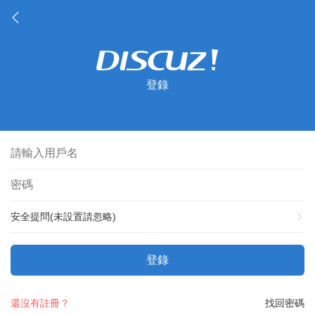
登錄
安全提問(未設置請忽略)
登錄
還沒有註冊？
找回密碼