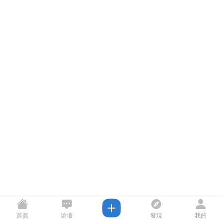
首頁
論壇
發現
我的