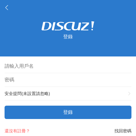
登錄
安全提問(未設置請忽略)
登錄
還沒有註冊？
找回密碼