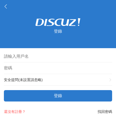
登錄
安全提問(未設置請忽略)
登錄
還沒有註冊？
找回密碼