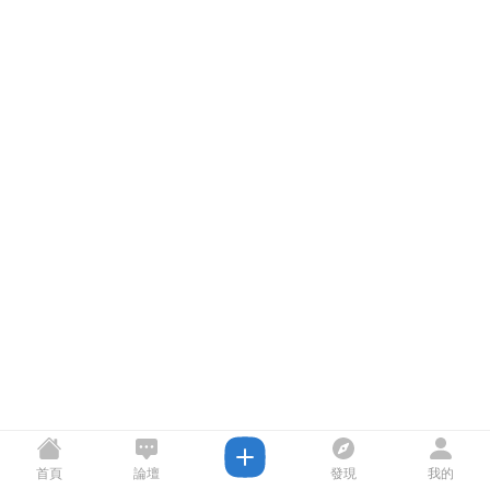
首頁
論壇
發現
我的