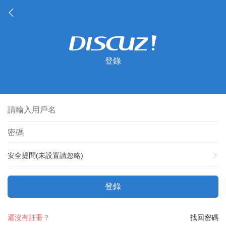
登錄
安全提問(未設置請忽略)
登錄
還沒有註冊？
找回密碼