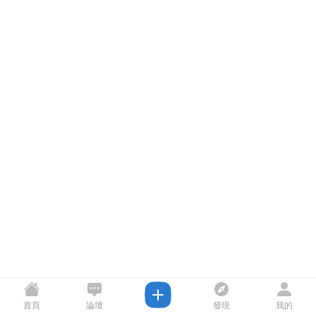
首頁
論壇
發現
我的