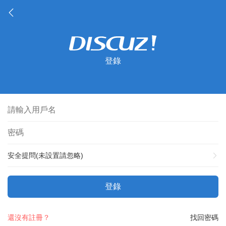
登錄
安全提問(未設置請忽略)
登錄
還沒有註冊？
找回密碼