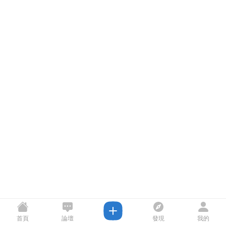
首頁
論壇
發現
我的