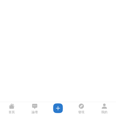
首頁
論壇
發現
我的