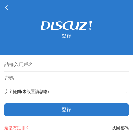
登錄
安全提問(未設置請忽略)
登錄
還沒有註冊？
找回密碼