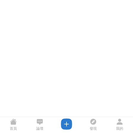
首頁
論壇
發現
我的