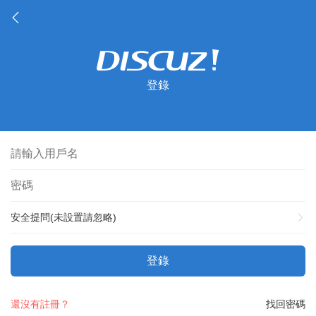
登錄
安全提問(未設置請忽略)
登錄
還沒有註冊？
找回密碼