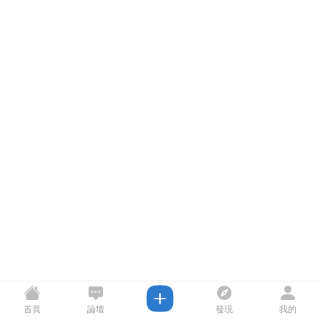
首頁
論壇
發現
我的