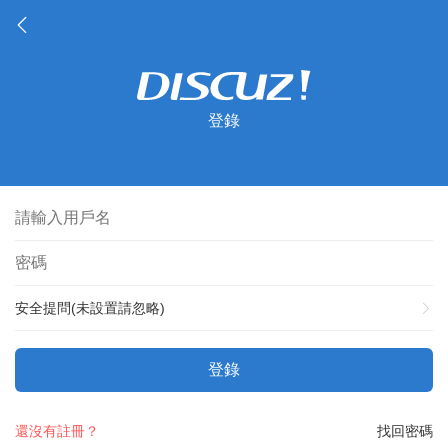
登錄
安全提問(未設置請忽略)
登錄
還沒有註冊？
找回密碼