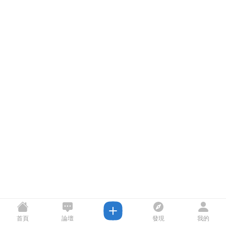
首頁
論壇
發現
我的