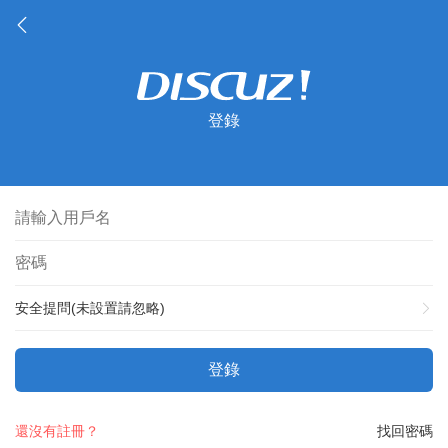
登錄
安全提問(未設置請忽略)
登錄
還沒有註冊？
找回密碼