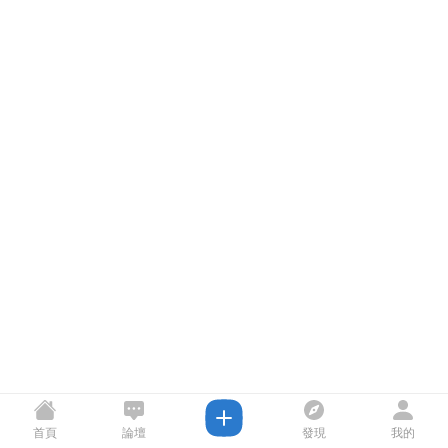
首頁
論壇
發現
我的