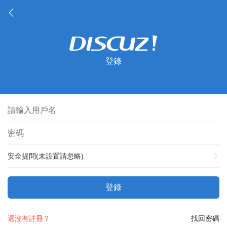
登錄
安全提問(未設置請忽略)
登錄
還沒有註冊？
找回密碼