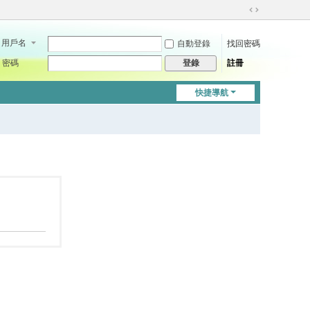
切
換
用戶名
自動登錄
找回密碼
到
寬
密碼
註冊
登錄
版
快捷導航