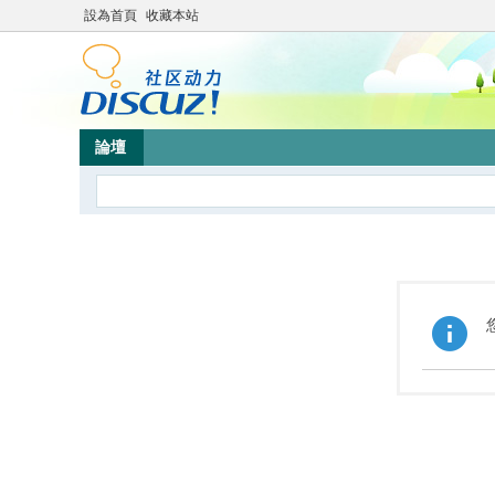
設為首頁
收藏本站
論壇