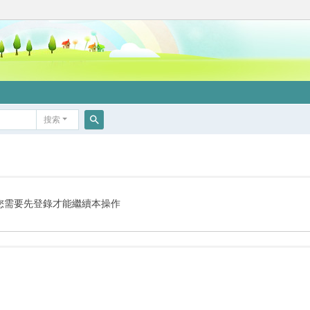
搜索
搜
索
您需要先登錄才能繼續本操作