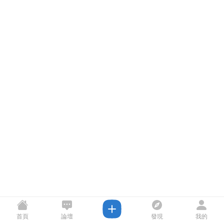
首頁
論壇
發現
我的