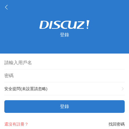
登錄
安全提問(未設置請忽略)
登錄
還沒有註冊？
找回密碼