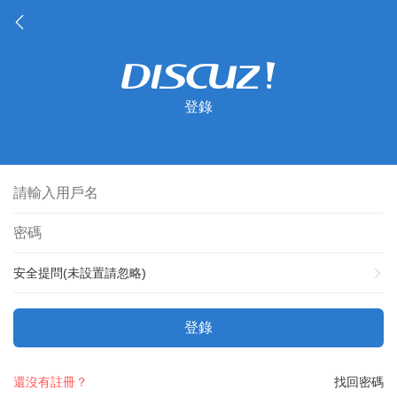
登錄
安全提問(未設置請忽略)
登錄
還沒有註冊？
找回密碼