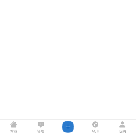
首頁
論壇
發現
我的