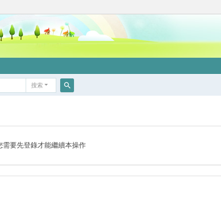
搜索
搜
索
您需要先登錄才能繼續本操作