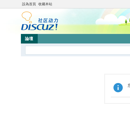
設為首頁
收藏本站
論壇