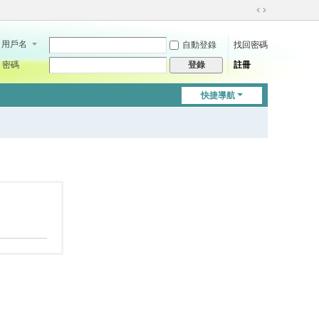
切
換
用戶名
自動登錄
找回密碼
到
寬
密碼
註冊
登錄
版
快捷導航