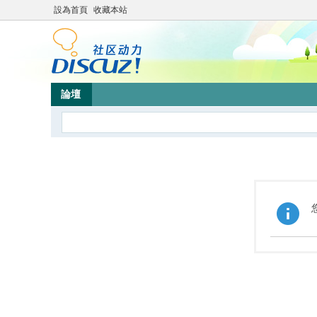
設為首頁
收藏本站
論壇