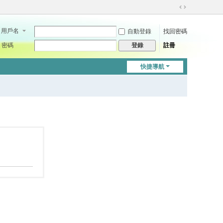
切
換
用戶名
自動登錄
找回密碼
到
寬
密碼
註冊
登錄
版
快捷導航