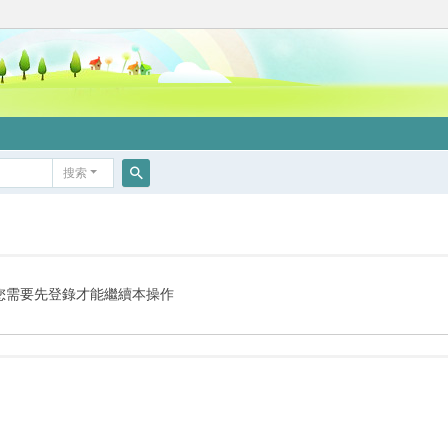
搜索
搜
索
您需要先登錄才能繼續本操作