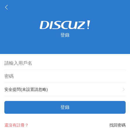
登錄
安全提問(未設置請忽略)
登錄
還沒有註冊？
找回密碼