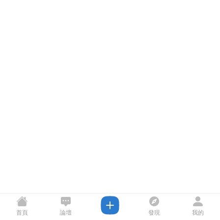
首頁
論壇
發現
我的