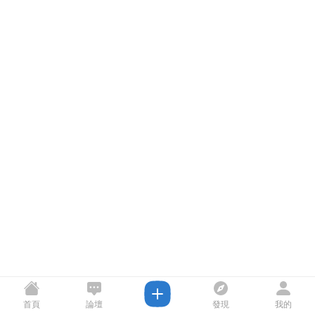
首頁
論壇
發現
我的