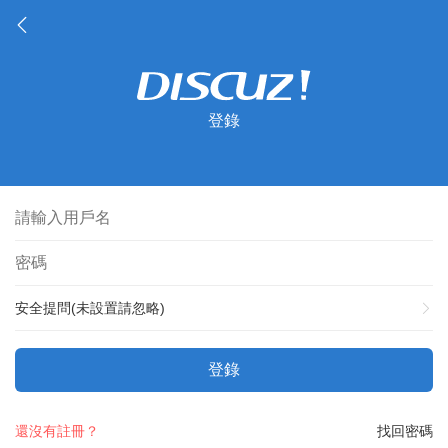
登錄
安全提問(未設置請忽略)
登錄
還沒有註冊？
找回密碼