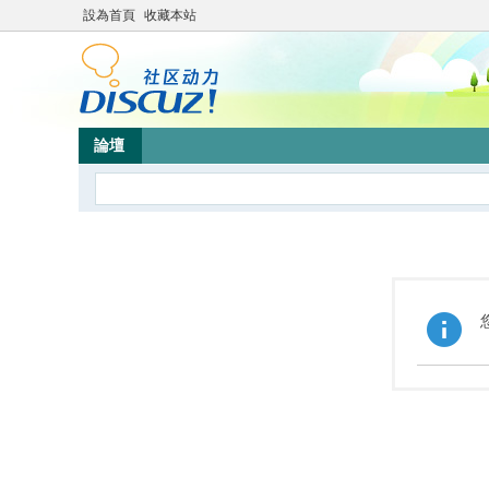
設為首頁
收藏本站
論壇