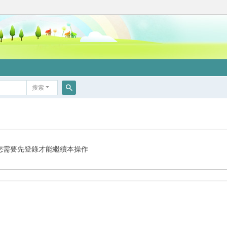
搜索
搜
索
您需要先登錄才能繼續本操作