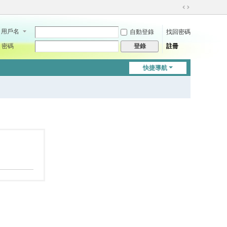
切
換
用戶名
自動登錄
找回密碼
到
寬
密碼
註冊
登錄
版
快捷導航