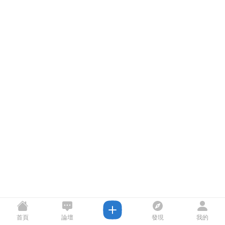
首頁
論壇
發現
我的