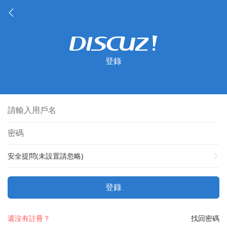
登錄
安全提問(未設置請忽略)
登錄
還沒有註冊？
找回密碼