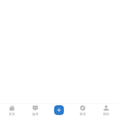
首頁
論壇
發現
我的