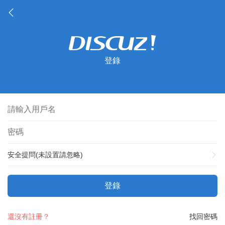
登錄
安全提問(未設置請忽略)
登錄
還沒有註冊？
找回密碼