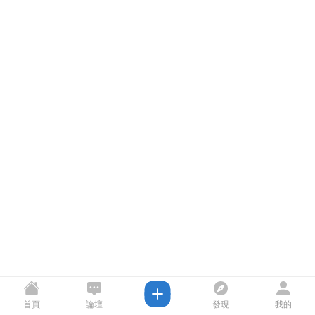
首頁
論壇
發現
我的