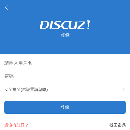
登錄
安全提問(未設置請忽略)
登錄
還沒有註冊？
找回密碼